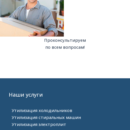
t
s
a
p
Проконсультируем
по всем вопросам!
p
Наши услуги
Утилизация холодильников
Утилизация стиральных машин
Утилизация электроплит